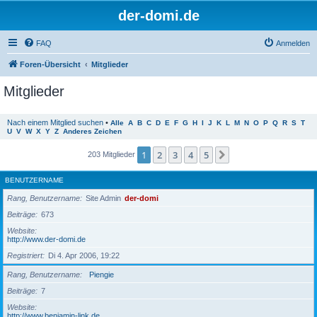
der-domi.de
FAQ
Anmelden
Foren-Übersicht
Mitglieder
Mitglieder
Nach einem Mitglied suchen
•
Alle
A
B
C
D
E
F
G
H
I
J
K
L
M
N
O
P
Q
R
S
T
U
V
W
X
Y
Z
Anderes Zeichen
1
2
3
4
5
Nächste
203 Mitglieder
BENUTZERNAME
Rang, Benutzername
Site Admin
der-domi
Beiträge
673
Website
http://www.der-domi.de
Registriert
Di 4. Apr 2006, 19:22
Rang, Benutzername
Piengie
Beiträge
7
Website
http://www.benjamin-link.de