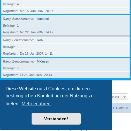
Beiträge
4
Registriert
Mo 15. Jan 2007, 20:27
Rang, Benutzername
nicecool
Beiträge
1
Registriert
Mo 22. Jan 2007, 14:47
Rang, Benutzername
Rob
Beiträge
1
Registriert
Do 25. Jan 2007, 14:11
Rang, Benutzername
MKlesen
Beiträge
7
Registriert
Fr 26. Jan 2007, 20:14
1
2
3
4
5
Nächste
203 Mitglieder
Diese Website nutzt Cookies, um dir den
bestmöglichen Komfort bei der Nutzung zu
Gehe zu
bieten.
Mehr erfahren
Foren-Übersicht
Alle Zeiten sind
UTC+02:00
Verstanden!
Powered by
phpBB
® Forum Software © phpBB Limited
Deutsche Übersetzung durch
phpBB.de
Datenschutz
|
Nutzungsbedingungen