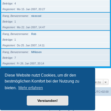
Beiträge
4
Registriert
Mo 15. Jan 2007, 20:27
Rang, Benutzername
nicecool
Beiträge
1
Registriert
Mo 22. Jan 2007, 14:47
Rang, Benutzername
Rob
Beiträge
1
Registriert
Do 25. Jan 2007, 14:11
Rang, Benutzername
MKlesen
Beiträge
7
Registriert
Fr 26. Jan 2007, 20:14
1
2
3
4
5
Nächste
203 Mitglieder
Diese Website nutzt Cookies, um dir den
bestmöglichen Komfort bei der Nutzung zu
Gehe zu
bieten.
Mehr erfahren
Foren-Übersicht
Alle Zeiten sind
UTC+02:00
Verstanden!
Powered by
phpBB
® Forum Software © phpBB Limited
Deutsche Übersetzung durch
phpBB.de
Datenschutz
|
Nutzungsbedingungen