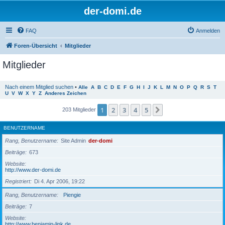
der-domi.de
FAQ
Anmelden
Foren-Übersicht
Mitglieder
Mitglieder
Nach einem Mitglied suchen
•
Alle
A
B
C
D
E
F
G
H
I
J
K
L
M
N
O
P
Q
R
S
T
U
V
W
X
Y
Z
Anderes Zeichen
1
2
3
4
5
Nächste
203 Mitglieder
BENUTZERNAME
Rang, Benutzername
Site Admin
der-domi
Beiträge
673
Website
http://www.der-domi.de
Registriert
Di 4. Apr 2006, 19:22
Rang, Benutzername
Piengie
Beiträge
7
Website
http://www.benjamin-link.de