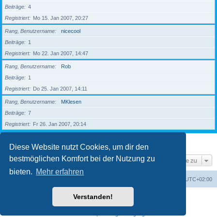
Beiträge
4
Registriert
Mo 15. Jan 2007, 20:27
Rang, Benutzername
nicecool
Beiträge
1
Registriert
Mo 22. Jan 2007, 14:47
Rang, Benutzername
Rob
Beiträge
1
Registriert
Do 25. Jan 2007, 14:11
Rang, Benutzername
MKlesen
Beiträge
7
Registriert
Fr 26. Jan 2007, 20:14
1
2
3
4
5
Nächste
203 Mitglieder
Diese Website nutzt Cookies, um dir den
bestmöglichen Komfort bei der Nutzung zu
Gehe zu
bieten.
Mehr erfahren
Foren-Übersicht
Alle Zeiten sind
UTC+02:00
Verstanden!
Powered by
phpBB
® Forum Software © phpBB Limited
Deutsche Übersetzung durch
phpBB.de
Datenschutz
|
Nutzungsbedingungen