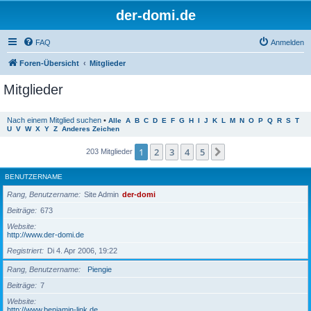
der-domi.de
FAQ
Anmelden
Foren-Übersicht
Mitglieder
Mitglieder
Nach einem Mitglied suchen
•
Alle
A
B
C
D
E
F
G
H
I
J
K
L
M
N
O
P
Q
R
S
T
U
V
W
X
Y
Z
Anderes Zeichen
1
2
3
4
5
Nächste
203 Mitglieder
BENUTZERNAME
Rang, Benutzername
Site Admin
der-domi
Beiträge
673
Website
http://www.der-domi.de
Registriert
Di 4. Apr 2006, 19:22
Rang, Benutzername
Piengie
Beiträge
7
Website
http://www.benjamin-link.de