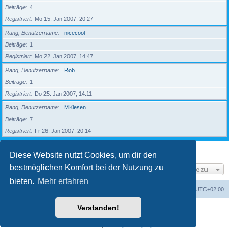
Beiträge
4
Registriert
Mo 15. Jan 2007, 20:27
Rang, Benutzername
nicecool
Beiträge
1
Registriert
Mo 22. Jan 2007, 14:47
Rang, Benutzername
Rob
Beiträge
1
Registriert
Do 25. Jan 2007, 14:11
Rang, Benutzername
MKlesen
Beiträge
7
Registriert
Fr 26. Jan 2007, 20:14
1
2
3
4
5
Nächste
203 Mitglieder
Diese Website nutzt Cookies, um dir den
bestmöglichen Komfort bei der Nutzung zu
Gehe zu
bieten.
Mehr erfahren
Foren-Übersicht
Alle Zeiten sind
UTC+02:00
Verstanden!
Powered by
phpBB
® Forum Software © phpBB Limited
Deutsche Übersetzung durch
phpBB.de
Datenschutz
|
Nutzungsbedingungen