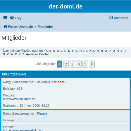
der-domi.de
FAQ
Anmelden
Foren-Übersicht
Mitglieder
Mitglieder
Nach einem Mitglied suchen
•
Alle
A
B
C
D
E
F
G
H
I
J
K
L
M
N
O
P
Q
R
S
T
U
V
W
X
Y
Z
Anderes Zeichen
1
2
3
4
5
Nächste
203 Mitglieder
BENUTZERNAME
Rang, Benutzername
Site Admin
der-domi
Beiträge
673
Website
http://www.der-domi.de
Registriert
Di 4. Apr 2006, 19:22
Rang, Benutzername
Piengie
Beiträge
7
Website
http://www.benjamin-link.de