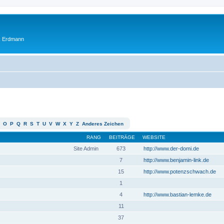
ik Erdmann
O
P
Q
R
S
T
U
V
W
X
Y
Z
Anderes Zeichen
RANG
BEITRÄGE
WEBSITE
Site Admin
673
http://www.der-domi.de
7
http://www.benjamin-link.de
15
http://www.potenzschwach.de
1
4
http://www.bastian-lemke.de
11
37