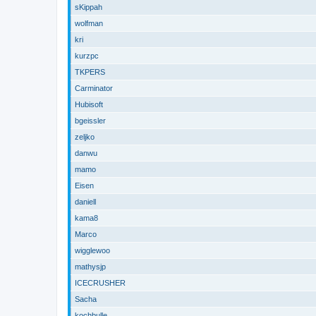
sKippah
wolfman
kri
kurzpc
TKPERS
Carminator
Hubisoft
bgeissler
zeljko
danwu
mamo
Eisen
daniell
kama8
Marco
wigglewoo
mathysjp
ICECRUSHER
Sacha
kochbulle