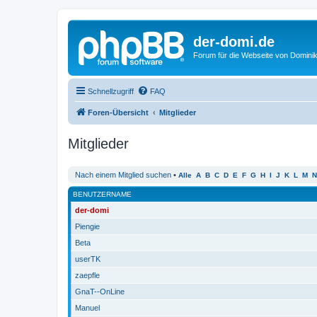
der-domi.de
Forum für die Webseite von Domin
Schnellzugriff
FAQ
Foren-Übersicht
Mitglieder
Mitglieder
Nach einem Mitglied suchen
•
Alle
A
B
C
D
E
F
G
H
I
J
K
L
M
N
BENUTZERNAME
der-domi
Piengie
Beta
userTK
zaepfle
GnaT--OnLine
Manuel