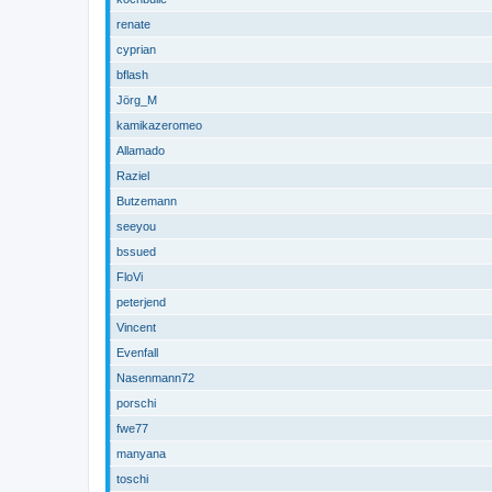
renate
cyprian
bflash
Jörg_M
kamikazeromeo
Allamado
Raziel
Butzemann
seeyou
bssued
FloVi
peterjend
Vincent
Evenfall
Nasenmann72
porschi
fwe77
manyana
toschi