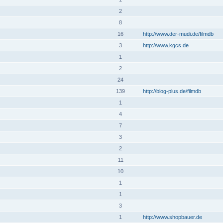
2
8
16
http://www.der-mudi.de/filmdb
3
http://www.kgcs.de
1
2
24
139
http://blog-plus.de/filmdb
1
4
7
3
2
11
10
1
1
3
1
http://www.shopbauer.de