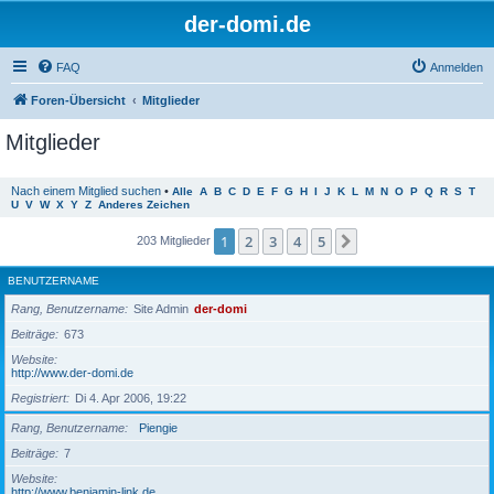
der-domi.de
FAQ
Anmelden
Foren-Übersicht
Mitglieder
Mitglieder
Nach einem Mitglied suchen
•
Alle
A
B
C
D
E
F
G
H
I
J
K
L
M
N
O
P
Q
R
S
T
U
V
W
X
Y
Z
Anderes Zeichen
1
2
3
4
5
Nächste
203 Mitglieder
BENUTZERNAME
Rang, Benutzername
Site Admin
der-domi
Beiträge
673
Website
http://www.der-domi.de
Registriert
Di 4. Apr 2006, 19:22
Rang, Benutzername
Piengie
Beiträge
7
Website
http://www.benjamin-link.de