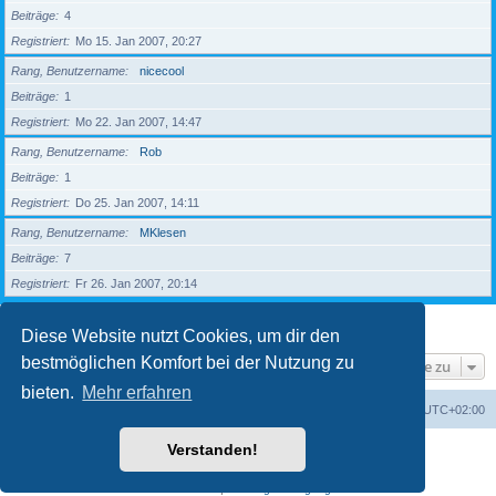
Beiträge
4
Registriert
Mo 15. Jan 2007, 20:27
Rang, Benutzername
nicecool
Beiträge
1
Registriert
Mo 22. Jan 2007, 14:47
Rang, Benutzername
Rob
Beiträge
1
Registriert
Do 25. Jan 2007, 14:11
Rang, Benutzername
MKlesen
Beiträge
7
Registriert
Fr 26. Jan 2007, 20:14
1
2
3
4
5
Nächste
203 Mitglieder
Diese Website nutzt Cookies, um dir den
bestmöglichen Komfort bei der Nutzung zu
Gehe zu
bieten.
Mehr erfahren
Foren-Übersicht
Alle Zeiten sind
UTC+02:00
Verstanden!
Powered by
phpBB
® Forum Software © phpBB Limited
Deutsche Übersetzung durch
phpBB.de
Datenschutz
|
Nutzungsbedingungen