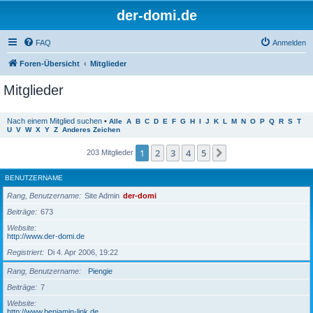
der-domi.de
FAQ
Anmelden
Foren-Übersicht
Mitglieder
Mitglieder
Nach einem Mitglied suchen
•
Alle
A
B
C
D
E
F
G
H
I
J
K
L
M
N
O
P
Q
R
S
T
U
V
W
X
Y
Z
Anderes Zeichen
1
2
3
4
5
Nächste
203 Mitglieder
BENUTZERNAME
Rang, Benutzername
Site Admin
der-domi
Beiträge
673
Website
http://www.der-domi.de
Registriert
Di 4. Apr 2006, 19:22
Rang, Benutzername
Piengie
Beiträge
7
Website
http://www.benjamin-link.de