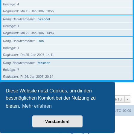
Beiträge
4
Registriert
Mo 15. Jan 2007, 20:27
Rang, Benutzername
nicecool
Beiträge
1
Registriert
Mo 22. Jan 2007, 14:47
Rang, Benutzername
Rob
Beiträge
1
Registriert
Do 25. Jan 2007, 14:11
Rang, Benutzername
MKlesen
Beiträge
7
Registriert
Fr 26. Jan 2007, 20:14
1
2
3
4
5
Nächste
203 Mitglieder
Diese Website nutzt Cookies, um dir den
bestmöglichen Komfort bei der Nutzung zu
Gehe zu
bieten.
Mehr erfahren
Foren-Übersicht
Alle Zeiten sind
UTC+02:00
Verstanden!
Powered by
phpBB
® Forum Software © phpBB Limited
Deutsche Übersetzung durch
phpBB.de
Datenschutz
|
Nutzungsbedingungen