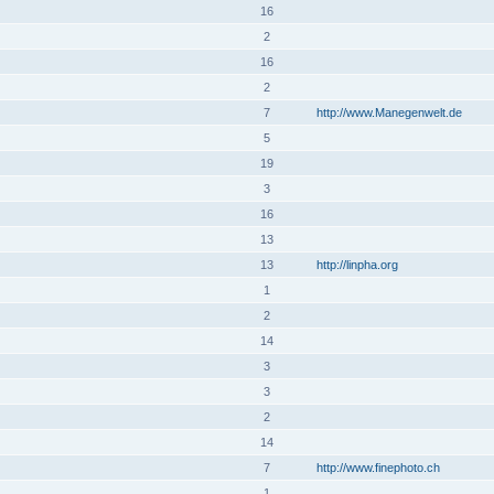
16
2
16
2
7
http://www.Manegenwelt.de
5
19
3
16
13
13
http://linpha.org
1
2
14
3
3
2
14
7
http://www.finephoto.ch
1