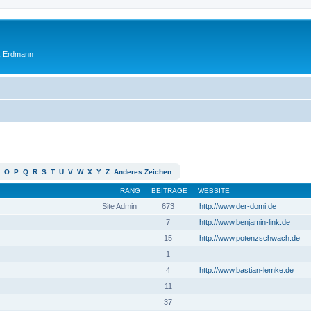
ik Erdmann
O
P
Q
R
S
T
U
V
W
X
Y
Z
Anderes Zeichen
RANG
BEITRÄGE
WEBSITE
Site Admin
673
http://www.der-domi.de
7
http://www.benjamin-link.de
15
http://www.potenzschwach.de
1
4
http://www.bastian-lemke.de
11
37