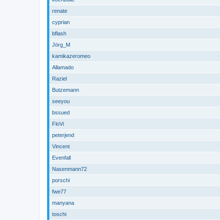
renate
cyprian
bflash
Jörg_M
kamikazeromeo
Allamado
Raziel
Butzemann
seeyou
bssued
FloVi
peterjend
Vincent
Evenfall
Nasenmann72
porschi
fwe77
manyana
toschi