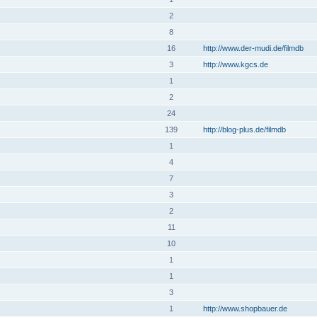
2
8
16
http://www.der-mudi.de/filmdb
3
http://www.kgcs.de
1
2
24
139
http://blog-plus.de/filmdb
1
4
7
3
2
11
10
1
1
3
1
http://www.shopbauer.de