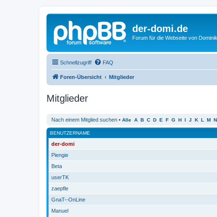
der-domi.de
Forum für die Webseite von Domin
Schnellzugriff
FAQ
Foren-Übersicht
Mitglieder
Mitglieder
Nach einem Mitglied suchen
•
Alle
A
B
C
D
E
F
G
H
I
J
K
L
M
N
BENUTZERNAME
der-domi
Piengie
Beta
userTK
zaepfle
GnaT--OnLine
Manuel