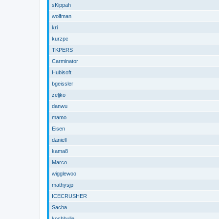
sKippah
wolfman
kri
kurzpc
TKPERS
Carminator
Hubisoft
bgeissler
zeljko
danwu
mamo
Eisen
daniell
kama8
Marco
wigglewoo
mathysjp
ICECRUSHER
Sacha
kochbulle