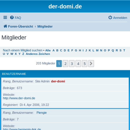
der-domi.de
FAQ
Anmelden
Foren-Übersicht
Mitglieder
Mitglieder
Nach einem Mitglied suchen
•
Alle
A
B
C
D
E
F
G
H
I
J
K
L
M
N
O
P
Q
R
S
T
U
V
W
X
Y
Z
Anderes Zeichen
1
2
3
4
5
Nächste
203 Mitglieder
BENUTZERNAME
Rang, Benutzername
Site Admin
der-domi
Beiträge
673
Website
http://www.der-domi.de
Registriert
Di 4. Apr 2006, 19:22
Rang, Benutzername
Piengie
Beiträge
7
Website
http://www.benjamin-link.de