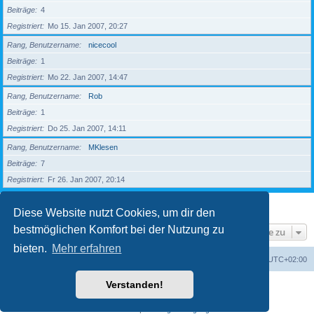
Beiträge
4
Registriert
Mo 15. Jan 2007, 20:27
Rang, Benutzername
nicecool
Beiträge
1
Registriert
Mo 22. Jan 2007, 14:47
Rang, Benutzername
Rob
Beiträge
1
Registriert
Do 25. Jan 2007, 14:11
Rang, Benutzername
MKlesen
Beiträge
7
Registriert
Fr 26. Jan 2007, 20:14
1
2
3
4
5
Nächste
203 Mitglieder
Diese Website nutzt Cookies, um dir den
bestmöglichen Komfort bei der Nutzung zu
Gehe zu
bieten.
Mehr erfahren
Foren-Übersicht
Alle Zeiten sind
UTC+02:00
Verstanden!
Powered by
phpBB
® Forum Software © phpBB Limited
Deutsche Übersetzung durch
phpBB.de
Datenschutz
|
Nutzungsbedingungen