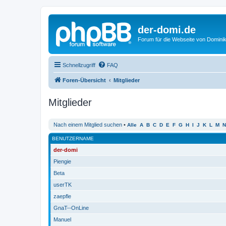
der-domi.de
Forum für die Webseite von Domin
Schnellzugriff
FAQ
Foren-Übersicht
Mitglieder
Mitglieder
Nach einem Mitglied suchen
•
Alle
A
B
C
D
E
F
G
H
I
J
K
L
M
N
BENUTZERNAME
der-domi
Piengie
Beta
userTK
zaepfle
GnaT--OnLine
Manuel