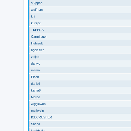
sKippah
wolfman
kri
kurzpc
TKPERS
Carminator
Hubisoft
bgeissler
zeljko
danwu
mamo
Eisen
daniell
kama8
Marco
wigglewoo
mathysjp
ICECRUSHER
Sacha
kochbulle