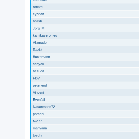
renate
cyprian
bflash
Jörg_M
kamikazeromeo
Allamado
Raziel
Butzemann
seeyou
bssued
FloVi
peterjend
Vincent
Evenfall
Nasenmann72
porschi
fwe77
manyana
toschi