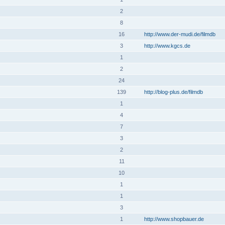
2
8
16
http://www.der-mudi.de/filmdb
3
http://www.kgcs.de
1
2
24
139
http://blog-plus.de/filmdb
1
4
7
3
2
11
10
1
1
3
1
http://www.shopbauer.de