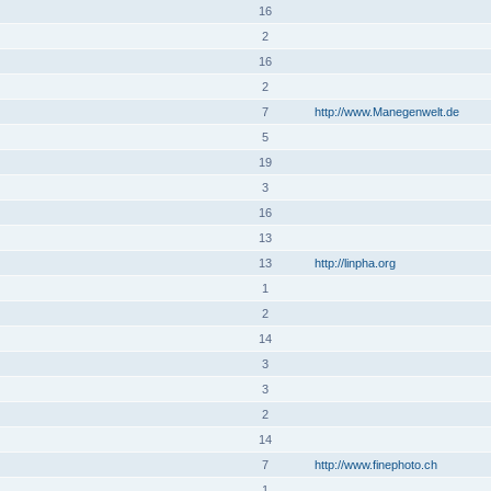
16
2
16
2
7
http://www.Manegenwelt.de
5
19
3
16
13
13
http://linpha.org
1
2
14
3
3
2
14
7
http://www.finephoto.ch
1