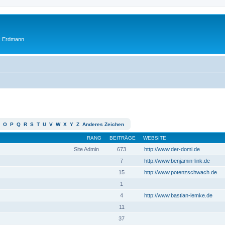
ik Erdmann
O
P
Q
R
S
T
U
V
W
X
Y
Z
Anderes Zeichen
RANG
BEITRÄGE
WEBSITE
Site Admin
673
http://www.der-domi.de
7
http://www.benjamin-link.de
15
http://www.potenzschwach.de
1
4
http://www.bastian-lemke.de
11
37