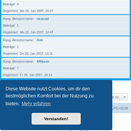
Beiträge
4
Registriert
Mo 15. Jan 2007, 20:27
Rang, Benutzername
nicecool
Beiträge
1
Registriert
Mo 22. Jan 2007, 14:47
Rang, Benutzername
Rob
Beiträge
1
Registriert
Do 25. Jan 2007, 14:11
Rang, Benutzername
MKlesen
Beiträge
7
Registriert
Fr 26. Jan 2007, 20:14
1
2
3
4
5
Nächste
203 Mitglieder
Diese Website nutzt Cookies, um dir den
bestmöglichen Komfort bei der Nutzung zu
Gehe zu
bieten.
Mehr erfahren
Foren-Übersicht
Alle Zeiten sind
UTC+02:00
Verstanden!
Powered by
phpBB
® Forum Software © phpBB Limited
Deutsche Übersetzung durch
phpBB.de
Datenschutz
|
Nutzungsbedingungen