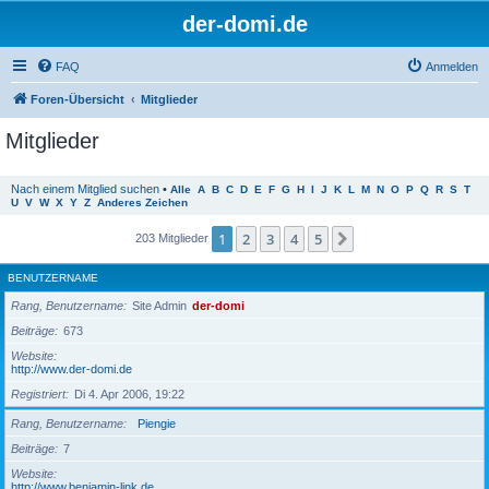
der-domi.de
FAQ
Anmelden
Foren-Übersicht
Mitglieder
Mitglieder
Nach einem Mitglied suchen
•
Alle
A
B
C
D
E
F
G
H
I
J
K
L
M
N
O
P
Q
R
S
T
U
V
W
X
Y
Z
Anderes Zeichen
1
2
3
4
5
Nächste
203 Mitglieder
BENUTZERNAME
Rang, Benutzername
Site Admin
der-domi
Beiträge
673
Website
http://www.der-domi.de
Registriert
Di 4. Apr 2006, 19:22
Rang, Benutzername
Piengie
Beiträge
7
Website
http://www.benjamin-link.de