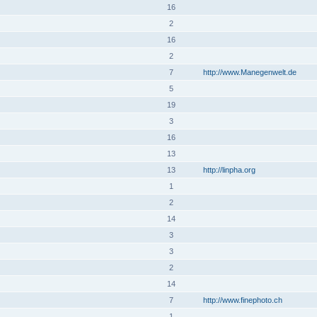
16
2
16
2
7
http://www.Manegenwelt.de
5
19
3
16
13
13
http://linpha.org
1
2
14
3
3
2
14
7
http://www.finephoto.ch
1