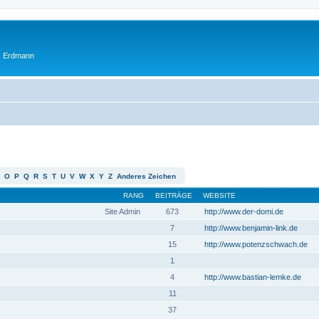
ik Erdmann
O
P
Q
R
S
T
U
V
W
X
Y
Z
Anderes Zeichen
RANG
BEITRÄGE
WEBSITE
Site Admin
673
http://www.der-domi.de
7
http://www.benjamin-link.de
15
http://www.potenzschwach.de
1
4
http://www.bastian-lemke.de
11
37