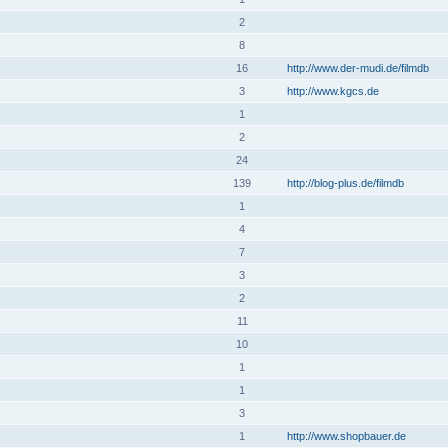
2
8
16
http://www.der-mudi.de/filmdb
3
http://www.kgcs.de
1
2
24
139
http://blog-plus.de/filmdb
1
4
7
3
2
11
10
1
1
3
1
http://www.shopbauer.de