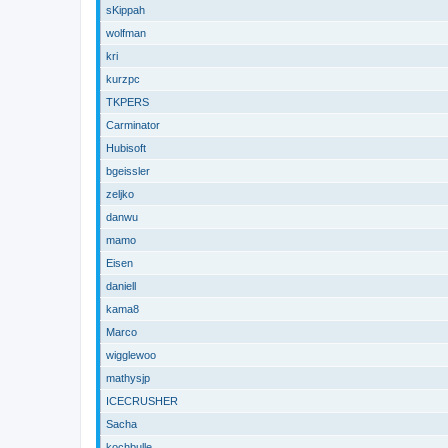
sKippah
wolfman
kri
kurzpc
TKPERS
Carminator
Hubisoft
bgeissler
zeljko
danwu
mamo
Eisen
daniell
kama8
Marco
wigglewoo
mathysjp
ICECRUSHER
Sacha
kochbulle