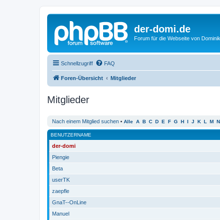
der-domi.de
Forum für die Webseite von Domin
Schnellzugriff
FAQ
Foren-Übersicht
Mitglieder
Mitglieder
Nach einem Mitglied suchen
•
Alle
A
B
C
D
E
F
G
H
I
J
K
L
M
N
BENUTZERNAME
der-domi
Piengie
Beta
userTK
zaepfle
GnaT--OnLine
Manuel