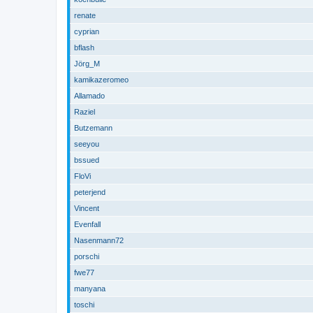
renate
cyprian
bflash
Jörg_M
kamikazeromeo
Allamado
Raziel
Butzemann
seeyou
bssued
FloVi
peterjend
Vincent
Evenfall
Nasenmann72
porschi
fwe77
manyana
toschi