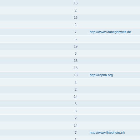
16
2
16
2
7
http://www.Manegenwelt.de
5
19
3
16
13
13
http://linpha.org
1
2
14
3
3
2
14
7
http://www.finephoto.ch
1