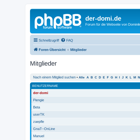
der-domi.de
Forum für die Webseite von Domin
Schnellzugriff
FAQ
Foren-Übersicht
Mitglieder
Mitglieder
Nach einem Mitglied suchen
•
Alle
A
B
C
D
E
F
G
H
I
J
K
L
M
N
BENUTZERNAME
der-domi
Piengie
Beta
userTK
zaepfle
GnaT--OnLine
Manuel