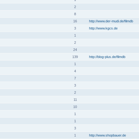
2
8
16
http://www.der-mudi.de/filmdb
3
http://www.kgcs.de
1
2
24
139
http://blog-plus.de/filmdb
1
4
7
3
2
11
10
1
1
3
1
http://www.shopbauer.de