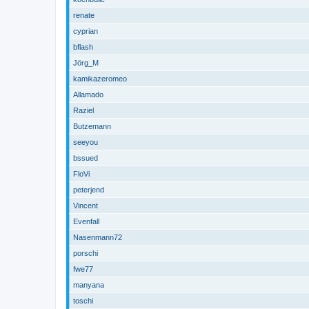
renate
cyprian
bflash
Jörg_M
kamikazeromeo
Allamado
Raziel
Butzemann
seeyou
bssued
FloVi
peterjend
Vincent
Evenfall
Nasenmann72
porschi
fwe77
manyana
toschi