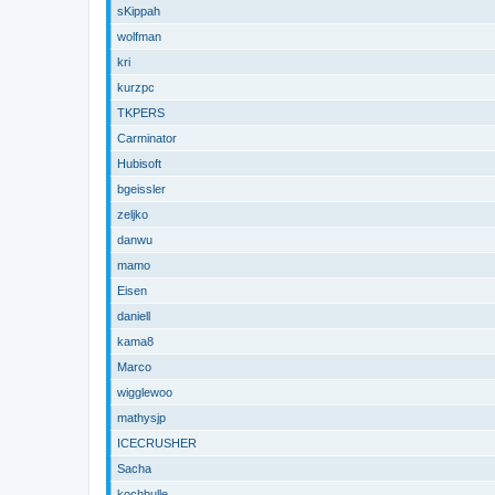
sKippah
wolfman
kri
kurzpc
TKPERS
Carminator
Hubisoft
bgeissler
zeljko
danwu
mamo
Eisen
daniell
kama8
Marco
wigglewoo
mathysjp
ICECRUSHER
Sacha
kochbulle