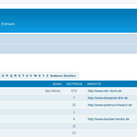
ik Erdmann
O
P
Q
R
S
T
U
V
W
X
Y
Z
Anderes Zeichen
RANG
BEITRÄGE
WEBSITE
Site Admin
673
http://www.der-domi.de
7
http://www.benjamin-link.de
15
http://www.potenzschwach.de
1
4
http://www.bastian-lemke.de
11
37