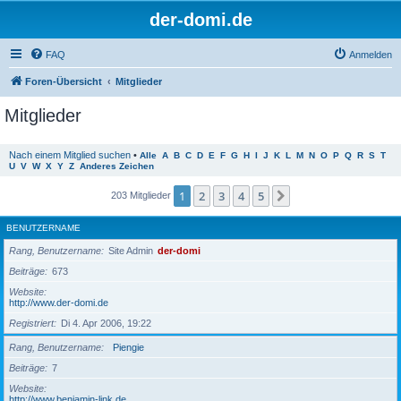
der-domi.de
FAQ
Anmelden
Foren-Übersicht
Mitglieder
Mitglieder
Nach einem Mitglied suchen
•
Alle
A
B
C
D
E
F
G
H
I
J
K
L
M
N
O
P
Q
R
S
T
U
V
W
X
Y
Z
Anderes Zeichen
1
2
3
4
5
Nächste
203 Mitglieder
BENUTZERNAME
Rang, Benutzername
Site Admin
der-domi
Beiträge
673
Website
http://www.der-domi.de
Registriert
Di 4. Apr 2006, 19:22
Rang, Benutzername
Piengie
Beiträge
7
Website
http://www.benjamin-link.de