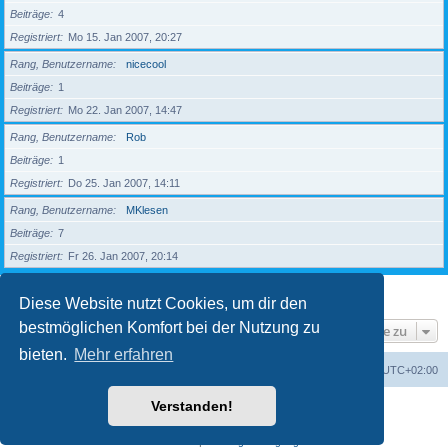
Beiträge
4
Registriert
Mo 15. Jan 2007, 20:27
Rang, Benutzername
nicecool
Beiträge
1
Registriert
Mo 22. Jan 2007, 14:47
Rang, Benutzername
Rob
Beiträge
1
Registriert
Do 25. Jan 2007, 14:11
Rang, Benutzername
MKlesen
Beiträge
7
Registriert
Fr 26. Jan 2007, 20:14
1
2
3
4
5
Nächste
203 Mitglieder
Diese Website nutzt Cookies, um dir den
bestmöglichen Komfort bei der Nutzung zu
Gehe zu
bieten.
Mehr erfahren
Foren-Übersicht
Alle Zeiten sind
UTC+02:00
Verstanden!
Powered by
phpBB
® Forum Software © phpBB Limited
Deutsche Übersetzung durch
phpBB.de
Datenschutz
|
Nutzungsbedingungen