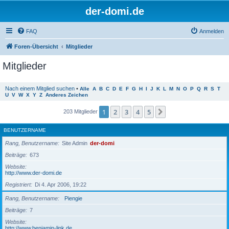
der-domi.de
FAQ
Anmelden
Foren-Übersicht
Mitglieder
Mitglieder
Nach einem Mitglied suchen
•
Alle
A
B
C
D
E
F
G
H
I
J
K
L
M
N
O
P
Q
R
S
T
U
V
W
X
Y
Z
Anderes Zeichen
1
2
3
4
5
Nächste
203 Mitglieder
BENUTZERNAME
Rang, Benutzername
Site Admin
der-domi
Beiträge
673
Website
http://www.der-domi.de
Registriert
Di 4. Apr 2006, 19:22
Rang, Benutzername
Piengie
Beiträge
7
Website
http://www.benjamin-link.de