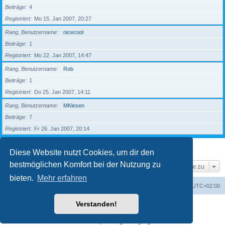
Beiträge
4
Registriert
Mo 15. Jan 2007, 20:27
Rang, Benutzername
nicecool
Beiträge
1
Registriert
Mo 22. Jan 2007, 14:47
Rang, Benutzername
Rob
Beiträge
1
Registriert
Do 25. Jan 2007, 14:11
Rang, Benutzername
MKlesen
Beiträge
7
Registriert
Fr 26. Jan 2007, 20:14
1
2
3
4
5
Nächste
203 Mitglieder
Diese Website nutzt Cookies, um dir den
bestmöglichen Komfort bei der Nutzung zu
Gehe zu
bieten.
Mehr erfahren
Foren-Übersicht
Alle Zeiten sind
UTC+02:00
Verstanden!
Powered by
phpBB
® Forum Software © phpBB Limited
Deutsche Übersetzung durch
phpBB.de
Datenschutz
|
Nutzungsbedingungen