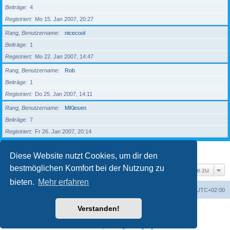
Beiträge
4
Registriert
Mo 15. Jan 2007, 20:27
Rang, Benutzername
nicecool
Beiträge
1
Registriert
Mo 22. Jan 2007, 14:47
Rang, Benutzername
Rob
Beiträge
1
Registriert
Do 25. Jan 2007, 14:11
Rang, Benutzername
MKlesen
Beiträge
7
Registriert
Fr 26. Jan 2007, 20:14
1
2
3
4
5
Nächste
203 Mitglieder
Diese Website nutzt Cookies, um dir den
bestmöglichen Komfort bei der Nutzung zu
Gehe zu
bieten.
Mehr erfahren
Foren-Übersicht
Alle Zeiten sind
UTC+02:00
Verstanden!
Powered by
phpBB
® Forum Software © phpBB Limited
Deutsche Übersetzung durch
phpBB.de
Datenschutz
|
Nutzungsbedingungen