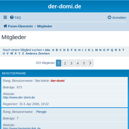
der-domi.de
FAQ
Anmelden
Foren-Übersicht
Mitglieder
Mitglieder
Nach einem Mitglied suchen
•
Alle
A
B
C
D
E
F
G
H
I
J
K
L
M
N
O
P
Q
R
S
T
U
V
W
X
Y
Z
Anderes Zeichen
1
2
3
4
5
Nächste
203 Mitglieder
BENUTZERNAME
Rang, Benutzername
Site Admin
der-domi
Beiträge
673
Website
http://www.der-domi.de
Registriert
Di 4. Apr 2006, 19:22
Rang, Benutzername
Piengie
Beiträge
7
Website
http://www.benjamin-link.de