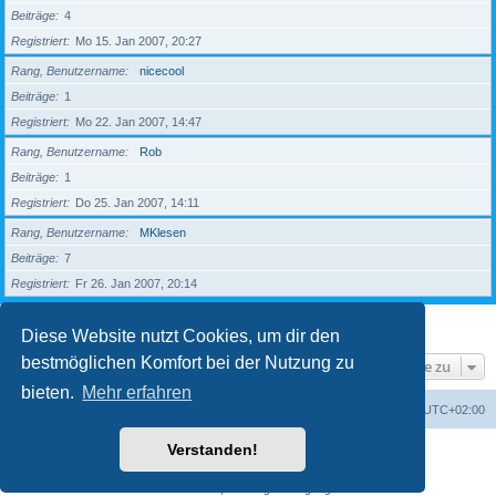
Beiträge
4
Registriert
Mo 15. Jan 2007, 20:27
Rang, Benutzername
nicecool
Beiträge
1
Registriert
Mo 22. Jan 2007, 14:47
Rang, Benutzername
Rob
Beiträge
1
Registriert
Do 25. Jan 2007, 14:11
Rang, Benutzername
MKlesen
Beiträge
7
Registriert
Fr 26. Jan 2007, 20:14
1
2
3
4
5
Nächste
203 Mitglieder
Diese Website nutzt Cookies, um dir den
bestmöglichen Komfort bei der Nutzung zu
Gehe zu
bieten.
Mehr erfahren
Foren-Übersicht
Alle Zeiten sind
UTC+02:00
Verstanden!
Powered by
phpBB
® Forum Software © phpBB Limited
Deutsche Übersetzung durch
phpBB.de
Datenschutz
|
Nutzungsbedingungen