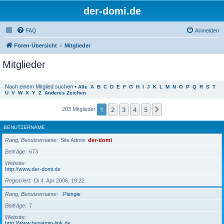
der-domi.de
FAQ
Anmelden
Foren-Übersicht
Mitglieder
Mitglieder
Nach einem Mitglied suchen
•
Alle
A
B
C
D
E
F
G
H
I
J
K
L
M
N
O
P
Q
R
S
T
U
V
W
X
Y
Z
Anderes Zeichen
1
2
3
4
5
Nächste
203 Mitglieder
BENUTZERNAME
Rang, Benutzername
Site Admin
der-domi
Beiträge
673
Website
http://www.der-domi.de
Registriert
Di 4. Apr 2006, 19:22
Rang, Benutzername
Piengie
Beiträge
7
Website
http://www.benjamin-link.de