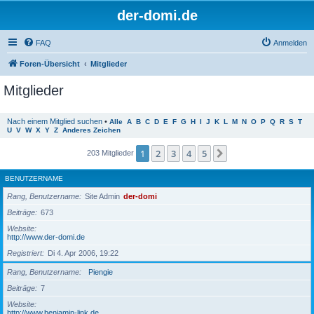
der-domi.de
FAQ
Anmelden
Foren-Übersicht
Mitglieder
Mitglieder
Nach einem Mitglied suchen
•
Alle
A
B
C
D
E
F
G
H
I
J
K
L
M
N
O
P
Q
R
S
T
U
V
W
X
Y
Z
Anderes Zeichen
1
2
3
4
5
Nächste
203 Mitglieder
BENUTZERNAME
Rang, Benutzername
Site Admin
der-domi
Beiträge
673
Website
http://www.der-domi.de
Registriert
Di 4. Apr 2006, 19:22
Rang, Benutzername
Piengie
Beiträge
7
Website
http://www.benjamin-link.de