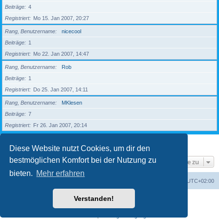
Beiträge
4
Registriert
Mo 15. Jan 2007, 20:27
Rang, Benutzername
nicecool
Beiträge
1
Registriert
Mo 22. Jan 2007, 14:47
Rang, Benutzername
Rob
Beiträge
1
Registriert
Do 25. Jan 2007, 14:11
Rang, Benutzername
MKlesen
Beiträge
7
Registriert
Fr 26. Jan 2007, 20:14
1
2
3
4
5
Nächste
203 Mitglieder
Diese Website nutzt Cookies, um dir den
bestmöglichen Komfort bei der Nutzung zu
Gehe zu
bieten.
Mehr erfahren
Foren-Übersicht
Alle Zeiten sind
UTC+02:00
Verstanden!
Powered by
phpBB
® Forum Software © phpBB Limited
Deutsche Übersetzung durch
phpBB.de
Datenschutz
|
Nutzungsbedingungen