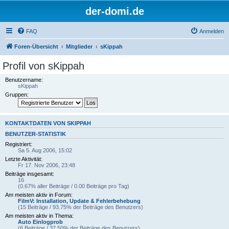
der-domi.de
FAQ
Anmelden
Foren-Übersicht
Mitglieder
sKippah
Profil von sKippah
Benutzername:
sKippah
Gruppen:
KONTAKTDATEN VON SKIPPAH
BENUTZER-STATISTIK
Registriert:
Sa 5. Aug 2006, 15:02
Letzte Aktivität:
Fr 17. Nov 2006, 23:48
Beiträge insgesamt:
16
(0.67% aller Beiträge / 0.00 Beiträge pro Tag)
Am meisten aktiv in Forum:
FilmV: Installation, Update & Fehlerbehebung
(15 Beiträge / 93.75% der Beiträge des Benutzers)
Am meisten aktiv in Thema:
Auto Einlogprob
(6 Beiträge / 37.50% der Beiträge des Benutzers)