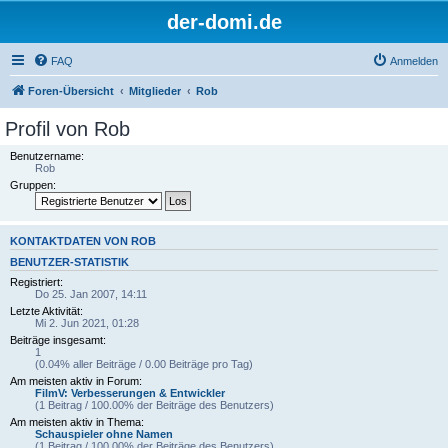
der-domi.de
FAQ
Anmelden
Foren-Übersicht
Mitglieder
Rob
Profil von Rob
Benutzername:
Rob
Gruppen:
KONTAKTDATEN VON ROB
BENUTZER-STATISTIK
Registriert:
Do 25. Jan 2007, 14:11
Letzte Aktivität:
Mi 2. Jun 2021, 01:28
Beiträge insgesamt:
1
(0.04% aller Beiträge / 0.00 Beiträge pro Tag)
Am meisten aktiv in Forum:
FilmV: Verbesserungen & Entwickler
(1 Beitrag / 100.00% der Beiträge des Benutzers)
Am meisten aktiv in Thema:
Schauspieler ohne Namen
(1 Beitrag / 100.00% der Beiträge des Benutzers)