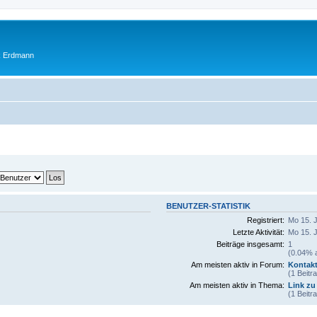
ik Erdmann
BENUTZER-STATISTIK
Registriert:
Mo 15. 
Letzte Aktivität:
Mo 15. 
Beiträge insgesamt:
1
(0.04% a
Am meisten aktiv in Forum:
Kontakt
(1 Beitr
Am meisten aktiv in Thema:
Link zu
(1 Beitr