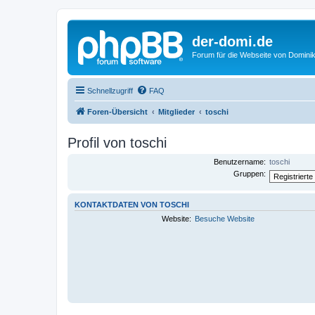
der-domi.de
Forum für die Webseite von Domin
Schnellzugriff
FAQ
Foren-Übersicht
Mitglieder
toschi
Profil von toschi
Benutzername:
toschi
Gruppen:
KONTAKTDATEN VON TOSCHI
Website:
Besuche Website