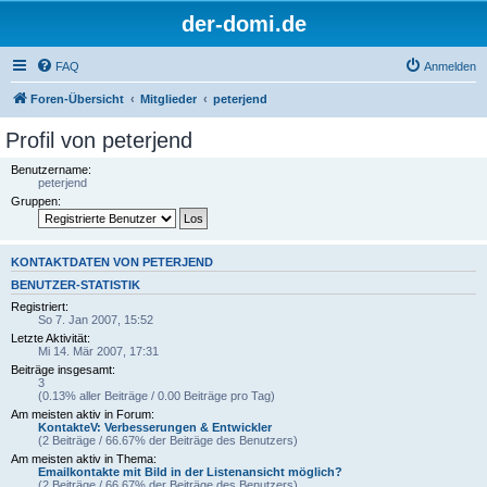
der-domi.de
FAQ
Anmelden
Foren-Übersicht
Mitglieder
peterjend
Profil von peterjend
Benutzername:
peterjend
Gruppen:
KONTAKTDATEN VON PETERJEND
BENUTZER-STATISTIK
Registriert:
So 7. Jan 2007, 15:52
Letzte Aktivität:
Mi 14. Mär 2007, 17:31
Beiträge insgesamt:
3
(0.13% aller Beiträge / 0.00 Beiträge pro Tag)
Am meisten aktiv in Forum:
KontakteV: Verbesserungen & Entwickler
(2 Beiträge / 66.67% der Beiträge des Benutzers)
Am meisten aktiv in Thema:
Emailkontakte mit Bild in der Listenansicht möglich?
(2 Beiträge / 66.67% der Beiträge des Benutzers)