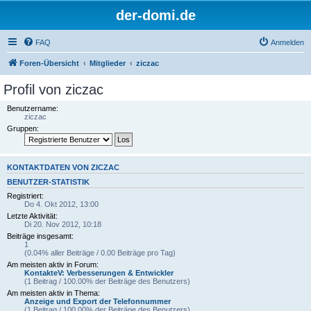
der-domi.de
FAQ
Anmelden
Foren-Übersicht
Mitglieder
ziczac
Profil von ziczac
Benutzername:
ziczac
Gruppen:
KONTAKTDATEN VON ZICZAC
BENUTZER-STATISTIK
Registriert:
Do 4. Okt 2012, 13:00
Letzte Aktivität:
Di 20. Nov 2012, 10:18
Beiträge insgesamt:
1
(0.04% aller Beiträge / 0.00 Beiträge pro Tag)
Am meisten aktiv in Forum:
KontakteV: Verbesserungen & Entwickler
(1 Beitrag / 100.00% der Beiträge des Benutzers)
Am meisten aktiv in Thema:
Anzeige und Export der Telefonnummer
(1 Beitrag / 100.00% der Beiträge des Benutzers)