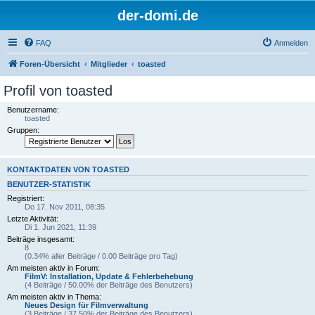
der-domi.de
FAQ
Anmelden
Foren-Übersicht
Mitglieder
toasted
Profil von toasted
Benutzername:
toasted
Gruppen:
KONTAKTDATEN VON TOASTED
BENUTZER-STATISTIK
Registriert:
Do 17. Nov 2011, 08:35
Letzte Aktivität:
Di 1. Jun 2021, 11:39
Beiträge insgesamt:
8
(0.34% aller Beiträge / 0.00 Beiträge pro Tag)
Am meisten aktiv in Forum:
FilmV: Installation, Update & Fehlerbehebung
(4 Beiträge / 50.00% der Beiträge des Benutzers)
Am meisten aktiv in Thema:
Neues Design für Filmverwaltung
(3 Beiträge / 37.50% der Beiträge des Benutzers)