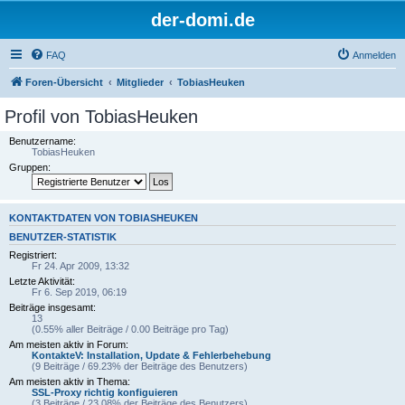
der-domi.de
FAQ
Anmelden
Foren-Übersicht
Mitglieder
TobiasHeuken
Profil von TobiasHeuken
Benutzername:
TobiasHeuken
Gruppen:
KONTAKTDATEN VON TOBIASHEUKEN
BENUTZER-STATISTIK
Registriert:
Fr 24. Apr 2009, 13:32
Letzte Aktivität:
Fr 6. Sep 2019, 06:19
Beiträge insgesamt:
13
(0.55% aller Beiträge / 0.00 Beiträge pro Tag)
Am meisten aktiv in Forum:
KontakteV: Installation, Update & Fehlerbehebung
(9 Beiträge / 69.23% der Beiträge des Benutzers)
Am meisten aktiv in Thema:
SSL-Proxy richtig konfiguieren
(3 Beiträge / 23.08% der Beiträge des Benutzers)