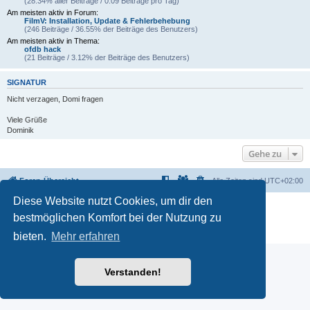
(28.34% aller Beiträge / 0.09 Beiträge pro Tag)
Am meisten aktiv in Forum:
FilmV: Installation, Update & Fehlerbehebung
(246 Beiträge / 36.55% der Beiträge des Benutzers)
Am meisten aktiv in Thema:
ofdb hack
(21 Beiträge / 3.12% der Beiträge des Benutzers)
SIGNATUR
Nicht verzagen, Domi fragen
Viele Grüße
Dominik
Gehe zu
Foren-Übersicht
Alle Zeiten sind
UTC+02:00
Diese Website nutzt Cookies, um dir den
Powered by
phpBB
® Forum Software © phpBB Limited
bestmöglichen Komfort bei der Nutzung zu
Deutsche Übersetzung durch
phpBB.de
Datenschutz
|
Nutzungsbedingungen
bieten.
Mehr erfahren
Verstanden!