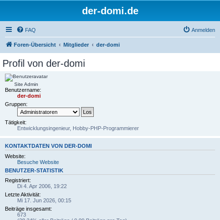
der-domi.de
FAQ
Anmelden
Foren-Übersicht
Mitglieder
der-domi
Profil von der-domi
Site Admin
Benutzername:
der-domi
Gruppen:
Tätigkeit:
Entwicklungsingenieur, Hobby-PHP-Programmierer
KONTAKTDATEN VON DER-DOMI
Website:
Besuche Website
BENUTZER-STATISTIK
Registriert:
Di 4. Apr 2006, 19:22
Letzte Aktivität:
Mi 17. Jun 2026, 00:15
Beiträge insgesamt:
673