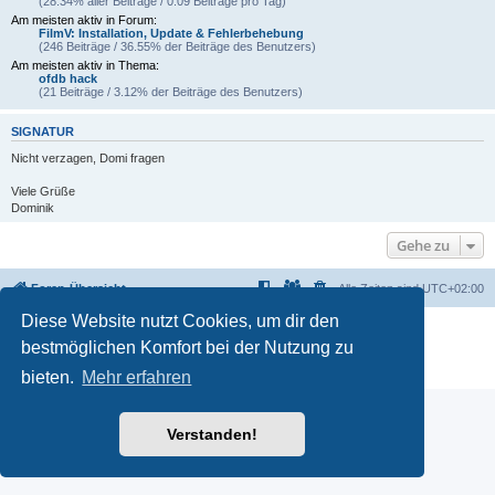
(28.34% aller Beiträge / 0.09 Beiträge pro Tag)
Am meisten aktiv in Forum:
FilmV: Installation, Update & Fehlerbehebung
(246 Beiträge / 36.55% der Beiträge des Benutzers)
Am meisten aktiv in Thema:
ofdb hack
(21 Beiträge / 3.12% der Beiträge des Benutzers)
SIGNATUR
Nicht verzagen, Domi fragen
Viele Grüße
Dominik
Gehe zu
Foren-Übersicht
Alle Zeiten sind
UTC+02:00
Diese Website nutzt Cookies, um dir den
Powered by
phpBB
® Forum Software © phpBB Limited
bestmöglichen Komfort bei der Nutzung zu
Deutsche Übersetzung durch
phpBB.de
Datenschutz
|
Nutzungsbedingungen
bieten.
Mehr erfahren
Verstanden!