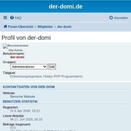
der-domi.de
FAQ
Anmelden
Foren-Übersicht
Mitglieder
der-domi
Profil von der-domi
Site Admin
Benutzername:
der-domi
Gruppen:
Tätigkeit:
Entwicklungsingenieur, Hobby-PHP-Programmierer
KONTAKTDATEN VON DER-DOMI
Website:
Besuche Website
BENUTZER-STATISTIK
Registriert:
Di 4. Apr 2006, 19:22
Letzte Aktivität:
Mi 17. Jun 2026, 00:15
Beiträge insgesamt:
673