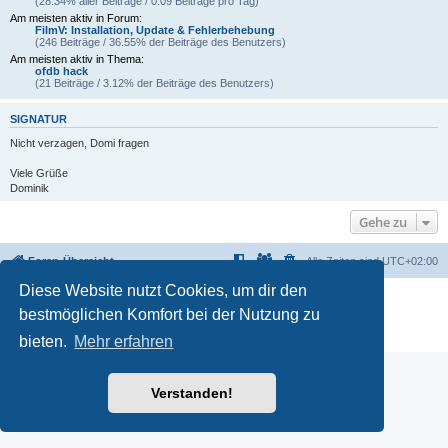
(28.34% aller Beiträge / 0.09 Beiträge pro Tag)
Am meisten aktiv in Forum:
FilmV: Installation, Update & Fehlerbehebung
(246 Beiträge / 36.55% der Beiträge des Benutzers)
Am meisten aktiv in Thema:
ofdb hack
(21 Beiträge / 3.12% der Beiträge des Benutzers)
SIGNATUR
Nicht verzagen, Domi fragen
Viele Grüße
Dominik
Gehe zu
Foren-Übersicht
Alle Zeiten sind
UTC+02:00
Diese Website nutzt Cookies, um dir den
Powered by
phpBB
® Forum Software © phpBB Limited
bestmöglichen Komfort bei der Nutzung zu
Deutsche Übersetzung durch
phpBB.de
Datenschutz
|
Nutzungsbedingungen
bieten.
Mehr erfahren
Verstanden!