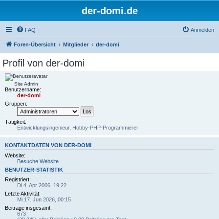
der-domi.de
FAQ
Anmelden
Foren-Übersicht
Mitglieder
der-domi
Profil von der-domi
Site Admin
Benutzername:
der-domi
Gruppen:
Tätigkeit:
Entwicklungsingenieur, Hobby-PHP-Programmierer
KONTAKTDATEN VON DER-DOMI
Website:
Besuche Website
BENUTZER-STATISTIK
Registriert:
Di 4. Apr 2006, 19:22
Letzte Aktivität:
Mi 17. Jun 2026, 00:15
Beiträge insgesamt:
673