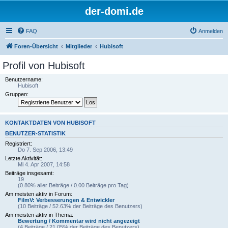
der-domi.de
FAQ
Anmelden
Foren-Übersicht
Mitglieder
Hubisoft
Profil von Hubisoft
Benutzername:
Hubisoft
Gruppen:
KONTAKTDATEN VON HUBISOFT
BENUTZER-STATISTIK
Registriert:
Do 7. Sep 2006, 13:49
Letzte Aktivität:
Mi 4. Apr 2007, 14:58
Beiträge insgesamt:
19
(0.80% aller Beiträge / 0.00 Beiträge pro Tag)
Am meisten aktiv in Forum:
FilmV: Verbesserungen & Entwickler
(10 Beiträge / 52.63% der Beiträge des Benutzers)
Am meisten aktiv in Thema:
Bewertung / Kommentar wird nicht angezeigt
(4 Beiträge / 21.05% der Beiträge des Benutzers)