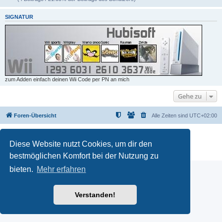
SIGNATUR
zum Adden einfach deinen Wii Code per PN an mich
Gehe zu
Foren-Übersicht
Alle Zeiten sind
UTC+02:00
Powered by
phpBB
® Forum Software © phpBB Limited
Deutsche Übersetzung durch
phpBB.de
Diese Website nutzt Cookies, um dir den
Datenschutz
|
Nutzungsbedingungen
bestmöglichen Komfort bei der Nutzung zu
bieten.
Mehr erfahren
Verstanden!