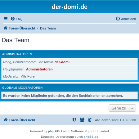
der-domi.de
FAQ
Anmelden
Foren-Übersicht
Das Team
Das Team
ADMINISTRATOREN
Rang, Benutzername
Site Admin
der-domi
Hauptgruppe
Administratoren
Moderator
Alle Foren
GLOBALE MODERATOREN
Es wurden keine Mitglieder gefunden, die den Suchkriterien entsprechen.
Gehe zu
Foren-Übersicht
Alle Zeiten sind
UTC+02:00
Powered by
phpBB
® Forum Software © phpBB Limited
Deutsche Übersetzung durch
phpBB.de