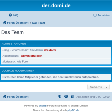
der-domi.de
FAQ
Anmelden
Foren-Übersicht
Das Team
Das Team
ADMINISTRATOREN
Rang, Benutzername
Site Admin
der-domi
Hauptgruppe
Administratoren
Moderator
Alle Foren
GLOBALE MODERATOREN
Es wurden keine Mitglieder gefunden, die den Suchkriterien entsprechen.
Gehe zu
Foren-Übersicht
Alle Zeiten sind
UTC+02:00
Powered by
phpBB
® Forum Software © phpBB Limited
Deutsche Übersetzung durch
phpBB.de