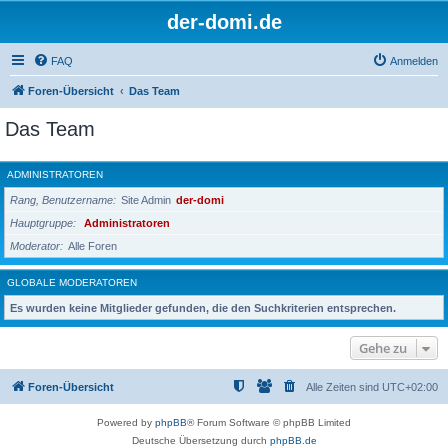
der-domi.de
FAQ
Anmelden
Foren-Übersicht
Das Team
Das Team
ADMINISTRATOREN
Rang, Benutzername
Site Admin
der-domi
Hauptgruppe
Administratoren
Moderator
Alle Foren
GLOBALE MODERATOREN
Es wurden keine Mitglieder gefunden, die den Suchkriterien entsprechen.
Gehe zu
Foren-Übersicht
Alle Zeiten sind
UTC+02:00
Powered by
phpBB
® Forum Software © phpBB Limited
Deutsche Übersetzung durch
phpBB.de