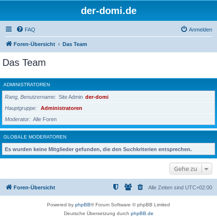
der-domi.de
FAQ
Anmelden
Foren-Übersicht
Das Team
Das Team
ADMINISTRATOREN
Rang, Benutzername
Site Admin
der-domi
Hauptgruppe
Administratoren
Moderator
Alle Foren
GLOBALE MODERATOREN
Es wurden keine Mitglieder gefunden, die den Suchkriterien entsprechen.
Gehe zu
Foren-Übersicht
Alle Zeiten sind
UTC+02:00
Powered by
phpBB
® Forum Software © phpBB Limited
Deutsche Übersetzung durch
phpBB.de