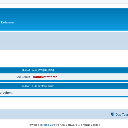
ik Erdmann
RANG
HAUPTGRUPPE
Site Admin
Administratoren
RANG
HAUPTGRUPPE
sprechen.
Das Tea
Powered by
phpBB
® Forum Software © phpBB Limited