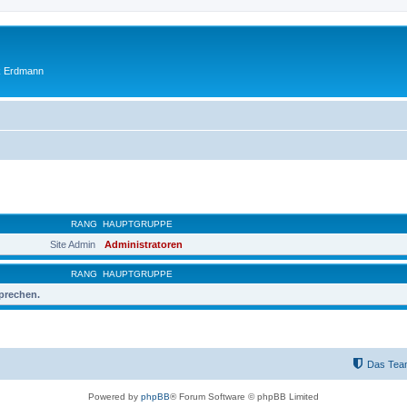
ik Erdmann
RANG
HAUPTGRUPPE
Site Admin
Administratoren
RANG
HAUPTGRUPPE
sprechen.
Das Tea
Powered by
phpBB
® Forum Software © phpBB Limited