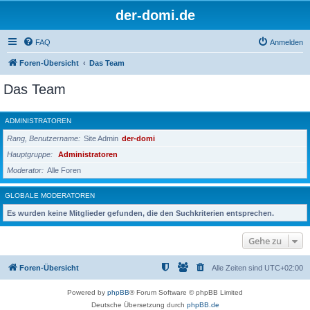
der-domi.de
FAQ
Anmelden
Foren-Übersicht
Das Team
Das Team
ADMINISTRATOREN
Rang, Benutzername
Site Admin
der-domi
Hauptgruppe
Administratoren
Moderator
Alle Foren
GLOBALE MODERATOREN
Es wurden keine Mitglieder gefunden, die den Suchkriterien entsprechen.
Gehe zu
Foren-Übersicht
Alle Zeiten sind
UTC+02:00
Powered by
phpBB
® Forum Software © phpBB Limited
Deutsche Übersetzung durch
phpBB.de