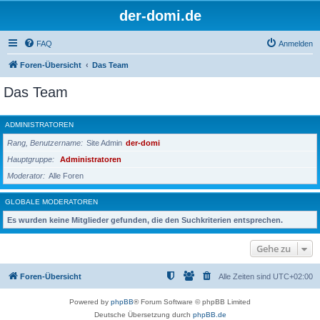
der-domi.de
FAQ
Anmelden
Foren-Übersicht
Das Team
Das Team
ADMINISTRATOREN
Rang, Benutzername
Site Admin
der-domi
Hauptgruppe
Administratoren
Moderator
Alle Foren
GLOBALE MODERATOREN
Es wurden keine Mitglieder gefunden, die den Suchkriterien entsprechen.
Gehe zu
Foren-Übersicht
Alle Zeiten sind
UTC+02:00
Powered by
phpBB
® Forum Software © phpBB Limited
Deutsche Übersetzung durch
phpBB.de