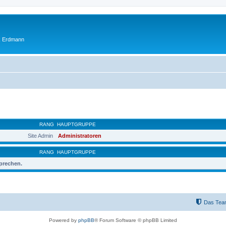
ik Erdmann
RANG
HAUPTGRUPPE
Site Admin
Administratoren
RANG
HAUPTGRUPPE
sprechen.
Das Tea
Powered by
phpBB
® Forum Software © phpBB Limited