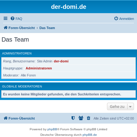
der-domi.de
FAQ
Anmelden
Foren-Übersicht
Das Team
Das Team
ADMINISTRATOREN
Rang, Benutzername
Site Admin
der-domi
Hauptgruppe
Administratoren
Moderator
Alle Foren
GLOBALE MODERATOREN
Es wurden keine Mitglieder gefunden, die den Suchkriterien entsprechen.
Gehe zu
Foren-Übersicht
Alle Zeiten sind
UTC+02:00
Powered by
phpBB
® Forum Software © phpBB Limited
Deutsche Übersetzung durch
phpBB.de