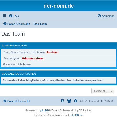
der-domi.de
FAQ
Anmelden
Foren-Übersicht
Das Team
Das Team
ADMINISTRATOREN
Rang, Benutzername
Site Admin
der-domi
Hauptgruppe
Administratoren
Moderator
Alle Foren
GLOBALE MODERATOREN
Es wurden keine Mitglieder gefunden, die den Suchkriterien entsprechen.
Gehe zu
Foren-Übersicht
Alle Zeiten sind
UTC+02:00
Powered by
phpBB
® Forum Software © phpBB Limited
Deutsche Übersetzung durch
phpBB.de