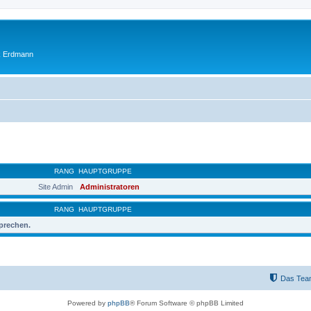
ik Erdmann
RANG
HAUPTGRUPPE
Site Admin
Administratoren
RANG
HAUPTGRUPPE
sprechen.
Das Tea
Powered by
phpBB
® Forum Software © phpBB Limited