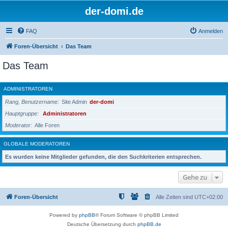
der-domi.de
FAQ
Anmelden
Foren-Übersicht
Das Team
Das Team
ADMINISTRATOREN
Rang, Benutzername
Site Admin
der-domi
Hauptgruppe
Administratoren
Moderator
Alle Foren
GLOBALE MODERATOREN
Es wurden keine Mitglieder gefunden, die den Suchkriterien entsprechen.
Gehe zu
Foren-Übersicht
Alle Zeiten sind
UTC+02:00
Powered by
phpBB
® Forum Software © phpBB Limited
Deutsche Übersetzung durch
phpBB.de