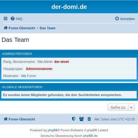
der-domi.de
FAQ
Anmelden
Foren-Übersicht
Das Team
Das Team
ADMINISTRATOREN
Rang, Benutzername
Site Admin
der-domi
Hauptgruppe
Administratoren
Moderator
Alle Foren
GLOBALE MODERATOREN
Es wurden keine Mitglieder gefunden, die den Suchkriterien entsprechen.
Gehe zu
Foren-Übersicht
Alle Zeiten sind
UTC+02:00
Powered by
phpBB
® Forum Software © phpBB Limited
Deutsche Übersetzung durch
phpBB.de