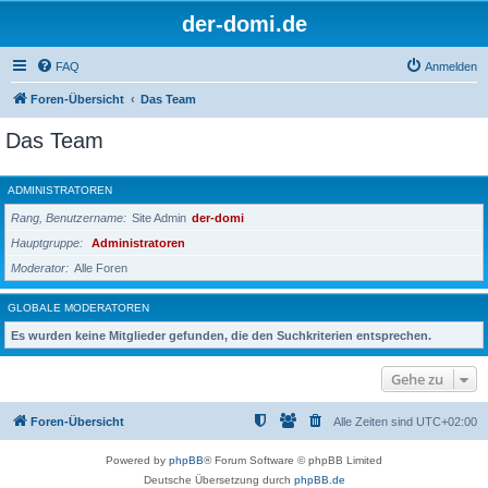
der-domi.de
FAQ
Anmelden
Foren-Übersicht
Das Team
Das Team
ADMINISTRATOREN
Rang, Benutzername
Site Admin
der-domi
Hauptgruppe
Administratoren
Moderator
Alle Foren
GLOBALE MODERATOREN
Es wurden keine Mitglieder gefunden, die den Suchkriterien entsprechen.
Gehe zu
Foren-Übersicht
Alle Zeiten sind
UTC+02:00
Powered by
phpBB
® Forum Software © phpBB Limited
Deutsche Übersetzung durch
phpBB.de