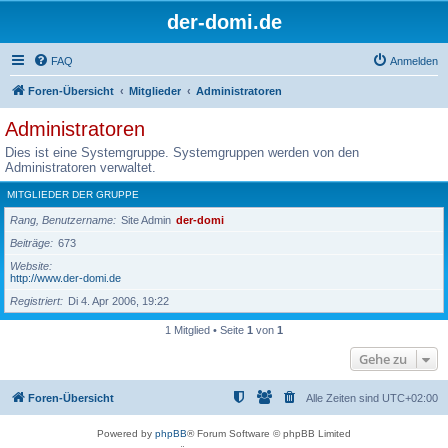
der-domi.de
FAQ
Anmelden
Foren-Übersicht
Mitglieder
Administratoren
Administratoren
Dies ist eine Systemgruppe. Systemgruppen werden von den
Administratoren verwaltet.
MITGLIEDER DER GRUPPE
Rang, Benutzername
Site Admin
der-domi
Beiträge
673
Website
http://www.der-domi.de
Registriert
Di 4. Apr 2006, 19:22
1 Mitglied • Seite
1
von
1
Gehe zu
Foren-Übersicht
Alle Zeiten sind
UTC+02:00
Powered by
phpBB
® Forum Software © phpBB Limited