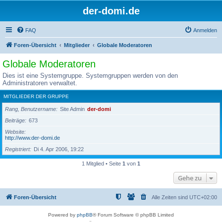
der-domi.de
FAQ
Anmelden
Foren-Übersicht
Mitglieder
Globale Moderatoren
Globale Moderatoren
Dies ist eine Systemgruppe. Systemgruppen werden von den
Administratoren verwaltet.
MITGLIEDER DER GRUPPE
Rang, Benutzername
Site Admin
der-domi
Beiträge
673
Website
http://www.der-domi.de
Registriert
Di 4. Apr 2006, 19:22
1 Mitglied • Seite
1
von
1
Gehe zu
Foren-Übersicht
Alle Zeiten sind
UTC+02:00
Powered by
phpBB
® Forum Software © phpBB Limited