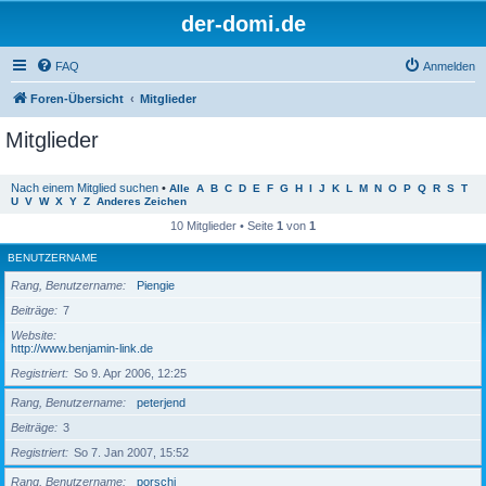
der-domi.de
FAQ
Anmelden
Foren-Übersicht
Mitglieder
Mitglieder
Nach einem Mitglied suchen
•
Alle
A
B
C
D
E
F
G
H
I
J
K
L
M
N
O
P
Q
R
S
T
U
V
W
X
Y
Z
Anderes Zeichen
10 Mitglieder • Seite
1
von
1
BENUTZERNAME
Rang, Benutzername
Piengie
Beiträge
7
Website
http://www.benjamin-link.de
Registriert
So 9. Apr 2006, 12:25
Rang, Benutzername
peterjend
Beiträge
3
Registriert
So 7. Jan 2007, 15:52
Rang, Benutzername
porschi