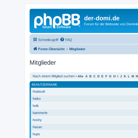
der-domi.de
Forum für die Webseite von Domin
Schnellzugriff
FAQ
Foren-Übersicht
Mitglieder
Mitglieder
Nach einem Mitglied suchen
•
Alle
A
B
C
D
E
F
G
H
I
J
K
L
M
N
BENUTZERNAME
Hubisoft
heiko
holk
hammerle
hoshy
hasan
hups