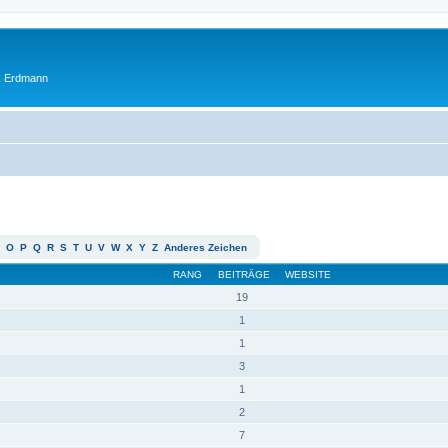
ik Erdmann
O
P
Q
R
S
T
U
V
W
X
Y
Z
Anderes Zeichen
RANG
BEITRÄGE
WEBSITE
19
1
1
3
1
2
7