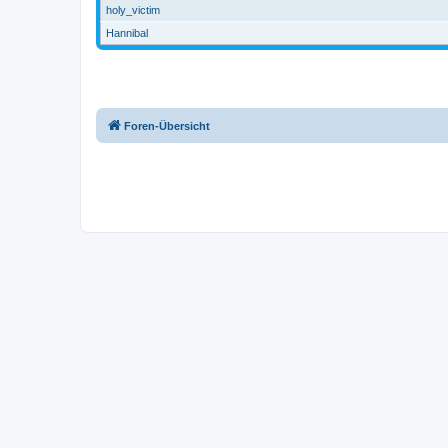
holy_victim
Hannibal
Foren-Übersicht