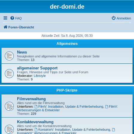
der-domi.de
FAQ
Anmelden
Foren-Übersicht
Aktuelle Zeit: Sa 8. Aug 2026, 05:30
Allgemeines
News
Neuigkeiten und allgemeine Informationen zu dieser Seite
Themen:
13
allgemeiner Suppport
Fragen, Hinweise und Tipps zur Seite und Forum
Moderator:
Lifestyle
Themen:
9
PHP-Skripte
Filmverwaltung
Alles rund um die Filmverwaltung
Unterforen:
FilmV: Installation, Update & Fehlerbehebung
,
FilmV:
Verbesserungen & Entwickler
Themen:
229
Kontakteverwaltung
Alles rund um die Kontakteverwaltung
Unterforen:
KontakteV: Installation, Update & Fehlerbehebung
,
KontakteV: Verbesserungen & Entwickler