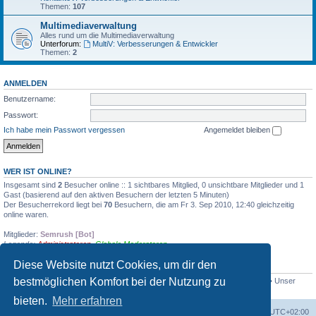
Themen:
107
Multimediaverwaltung
Alles rund um die Multimediaverwaltung
Unterforum:
MultiV: Verbesserungen & Entwickler
Themen:
2
ANMELDEN
Benutzername:
Passwort:
Ich habe mein Passwort vergessen
Angemeldet bleiben
WER IST ONLINE?
Insgesamt sind
2
Besucher online :: 1 sichtbares Mitglied, 0 unsichtbare Mitglieder und 1
Gast (basierend auf den aktiven Besuchern der letzten 5 Minuten)
Der Besucherrekord liegt bei
70
Besuchern, die am Fr 3. Sep 2010, 12:40 gleichzeitig
online waren.
Mitglieder:
Semrush [Bot]
Legende:
Administratoren
,
Globale Moderatoren
Diese Website nutzt Cookies, um dir den
STATISTIK
bestmöglichen Komfort bei der Nutzung zu
Beiträge insgesamt
2375
• Themen insgesamt
360
• Mitglieder insgesamt
203
• Unser
neuestes Mitglied:
CineMax
bieten.
Mehr erfahren
Foren-Übersicht
Alle Zeiten sind
UTC+02:00