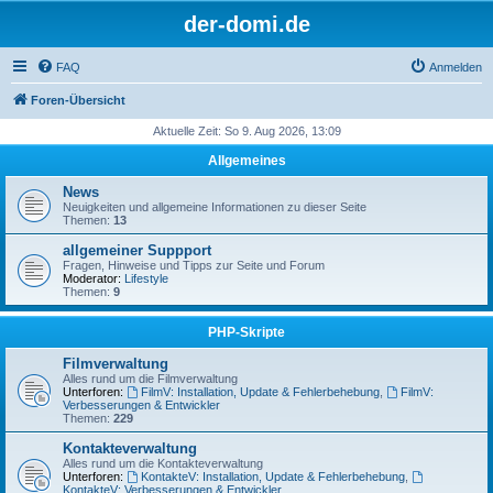
der-domi.de
FAQ
Anmelden
Foren-Übersicht
Aktuelle Zeit: So 9. Aug 2026, 13:09
Allgemeines
News
Neuigkeiten und allgemeine Informationen zu dieser Seite
Themen:
13
allgemeiner Suppport
Fragen, Hinweise und Tipps zur Seite und Forum
Moderator:
Lifestyle
Themen:
9
PHP-Skripte
Filmverwaltung
Alles rund um die Filmverwaltung
Unterforen:
FilmV: Installation, Update & Fehlerbehebung
,
FilmV:
Verbesserungen & Entwickler
Themen:
229
Kontakteverwaltung
Alles rund um die Kontakteverwaltung
Unterforen:
KontakteV: Installation, Update & Fehlerbehebung
,
KontakteV: Verbesserungen & Entwickler