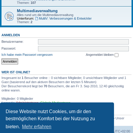
Themen:
107
Multimediaverwaltung
Alles rund um die Multimediaverwaltung
Unterforum:
MultiV: Verbesserungen & Entwickler
Themen:
2
ANMELDEN
Benutzername:
Passwort:
Ich habe mein Passwort vergessen
Angemeldet bleiben
WER IST ONLINE?
Insgesamt ist
1
Besucher online :: 0 sichtbare Mitglieder, 0 unsichtbare Mitglieder und 1
Gast (basierend auf den aktiven Besuchern der letzten 5 Minuten)
Der Besucherrekord liegt bei
70
Besuchern, die am Fr 3. Sep 2010, 12:40 gleichzeitig
online waren.
Mitglieder: 0 Mitglieder
Legende:
Administratoren
,
Globale Moderatoren
Diese Website nutzt Cookies, um dir den
STATISTIK
bestmöglichen Komfort bei der Nutzung zu
Beiträge insgesamt
2375
• Themen insgesamt
360
• Mitglieder insgesamt
203
• Unser
neuestes Mitglied:
CineMax
bieten.
Mehr erfahren
Foren-Übersicht
Alle Zeiten sind
UTC+02:00